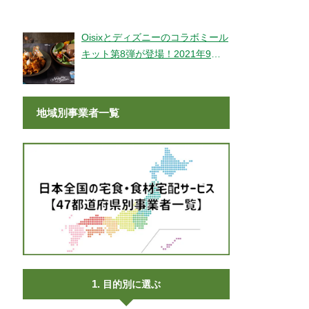
登場！
Oisixとディズニーのコラボミール
キット第8弾が登場！2021年9月9
日より販売開始！
地域別事業者一覧
目的別に選ぶ