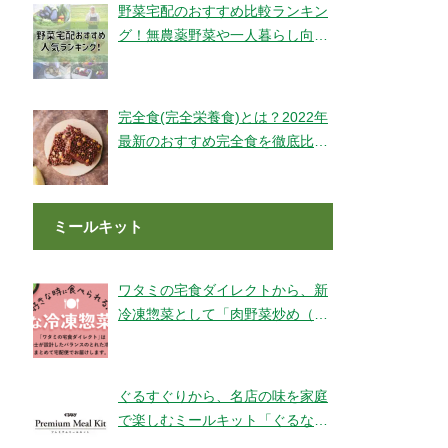
野菜宅配のおすすめ比較ランキン
グ！無農薬野菜や一人暮らし向け
もご紹介！
完全食(完全栄養食)とは？2022年
最新のおすすめ完全食を徹底比較
してみました【全14社】
ミールキット
ワタミの宅食ダイレクトから、新
冷凍惣菜として「肉野菜炒め（銚
子産山口さんのキャベツ使用）」
が登場！
ぐるすぐりから、名店の味を家庭
で楽しむミールキット「ぐるなび
Premium Meal Kit」シリーズが新