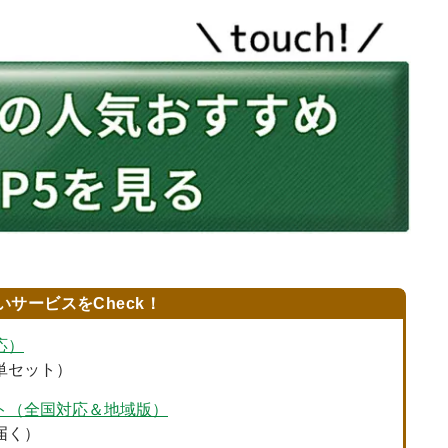
いサービスをCheck！
応）
単セット）
ト（全国対応＆地域版）
届く）