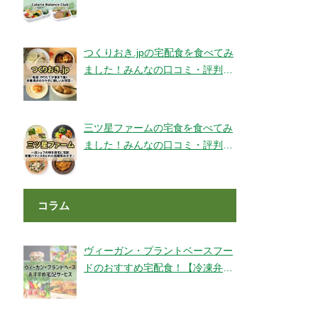
ェックです！【旬彩美膳】
つくりおき.jpの宅配食を食べてみ
ました！みんなの口コミ・評判も
チェック！
三ツ星ファームの宅食を食べてみ
ました！みんなの口コミ・評判も
チェック！
コラム
ヴィーガン・プラントベースフー
ドのおすすめ宅配食！【冷凍弁
当・ミールキット・代替肉・完全
食】