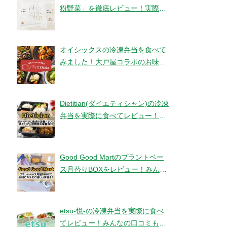
粉野菜」を徹底レビュー！実際に
食べてみました！【ベジタブルテ
ック】
オイシックスの冷凍弁当を食べて
みました！大戸屋コラボのお味と
コスパは！？【パッとOisix】
Dietitian(ダイエティシャン)の冷凍
弁当を実際に食べてレビュー！み
んなの口コミもチェックです！
Good Good Martのプラントベー
ス月替りBOXをレビュー！みんな
の口コミ・評判もチエック！
etsu-悦-の冷凍弁当を実際に食べ
てレビュー！みんなの口コミもチ