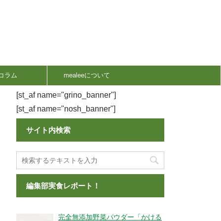
コラム
mealeeについて
[st_af name="grino_banner"]
[st_af name="nosh_banner"]
サイト内検索
編集部実食レポート！
完全無添加野菜パウダー「かける