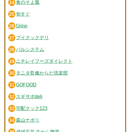
食のそよ風
旬すぐ
Grino
ブイクックデリ
パルシステム
ニチレイフーズダイレクト
タニタ監修からだ倶楽部
GOFOOD
スギサポdeli
宅配クック123
森山ナポリ
成城石井 生から惣菜