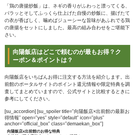
「鶏の唐揚炒飯」は、ネギの香りがふわっと漂ってくる、
パラッとそしてふっくら仕上げた自慢の炒飯に、揚げたて
の衣が香ばしく、噛めばジューシーな旨味があふれでる鶏
の唐揚をセットにしました。最高の組み合わせをご堪能下
さい。
向陽飯店はどこで頼むのが最もお得？ク
ーポン＆ポイントは？
向陽飯店をいちばんお得に注文する方法を紹介します。出
前館のポータルサイトのポイント還元情報や限定特典を調
査してまとめていますので、公式サイトと比較するときに
参考にしてください。
[su_accordion] [su_spoiler title="向陽飯店×出前館の最新お
得情報" open="yes" style="default" icon="plus"
anchor="official_box" class="demaekan_box"]
向陽飯店x出前館のお得な特典