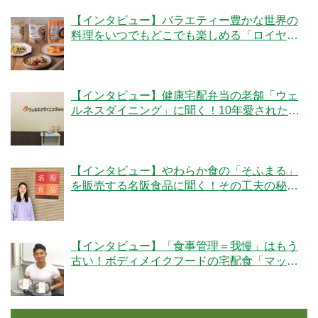
【インタビュー】バラエティー豊かな世界の
料理をいつでもどこでも楽しめる「ロイヤル
デリ」のこだわりとは！？
【インタビュー】健康宅配弁当の老舗「ウェ
ルネスダイニング」に聞く！10年愛された秘
密とは
【インタビュー】やわらか食の「そふまる」
を販売する名阪食品に聞く！その工夫の秘密
とは？
【インタビュー】「食事管理＝我慢」はもう
古い！ボディメイクフードの宅配食「マッス
ルデリ」の人気の秘密とは？