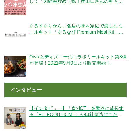
して「肉野菜炒め（銚子産山口さんのキャベ
ツ使用）」が登場！
ぐるすぐりから、名店の味を家庭で楽しむミ
ールキット「ぐるなび Premium Meal Kit」シ
リーズが新登場！
Oisixとディズニーのコラボミールキット第8弾
が登場！2021年9月9日より販売開始！
インタビュー
【インタビュー】「食×ICT」を武器に成長す
る「FIT FOOD HOME」が自社製造にこだわ
る理由とは？