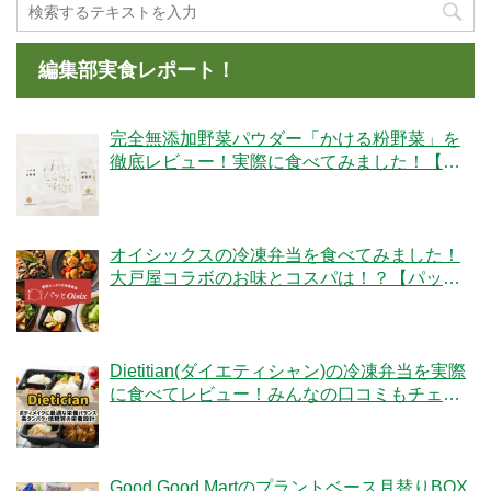
編集部実食レポート！
完全無添加野菜パウダー「かける粉野菜」を
徹底レビュー！実際に食べてみました！【ベ
ジタブルテック】
オイシックスの冷凍弁当を食べてみました！
大戸屋コラボのお味とコスパは！？【パッと
Oisix】
Dietitian(ダイエティシャン)の冷凍弁当を実際
に食べてレビュー！みんなの口コミもチェッ
クです！
Good Good Martのプラントベース月替りBOX