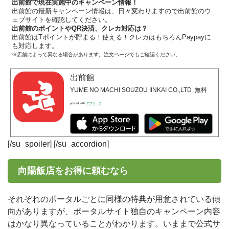
出前館で現在実施中のキャンペーン情報！
出前館の最新キャンペーン情報は、日々変わりますので出前館のウ
ェブサイトを確認してください。
出前館のポイントやQR決済、クレカ対応は？
出前館はTポイントが貯まる！使える！クレカはもちろんPaypayに
も対応します。
※店舗によって異なる場合があります。注文ページでもご確認ください。
出前館
YUME NO MACHI SOUZOU IINKAI CO.,LTD
無料
posted with
アプリーチ
[/su_spoiler] [/su_accordion]
向陽飯店をお得に頼むなら
それぞれのポータルごとに同様の特典が用意されている傾
向がありますが、ポータルサイト独自のキャンペーン内容
はかなり異なっていることがわかります。いままで公式サ