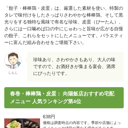
「餃子・棒棒鶏・皮蛋」は、厳選した素材を使い、特製の
タレで味付けをしたさっぱりさわやかな棒棒鶏、そして黒
光りをする独特な風味で有名な珍味、皮蛋（ぴーたん）、
さらには一口噛めば口の中にじゅわっと旨味が広がる自慢
の餃子、これらをセットにしたメニューです。バラエティ
ーに富んだ組み合わせをご堪能下さい。
珍味あり、さわやかさもあり、大人の味
ですので、お酒好きが集まる宴会、酒席
しんじ
にぴったりです。
春巻・棒棒鶏・皮蛋： 向陽飯店おすすめ宅配
メニュー 人気ランキング第4位
638円
価格は調査時点の内容です。季節や店舗によっ