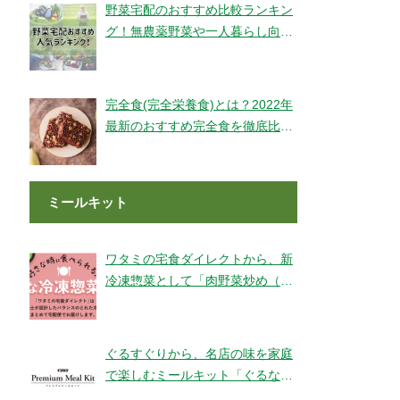
野菜宅配のおすすめ比較ランキン
グ！無農薬野菜や一人暮らし向け
もご紹介！
完全食(完全栄養食)とは？2022年
最新のおすすめ完全食を徹底比較
してみました【全14社】
ミールキット
ワタミの宅食ダイレクトから、新
冷凍惣菜として「肉野菜炒め（銚
子産山口さんのキャベツ使用）」
が登場！
ぐるすぐりから、名店の味を家庭
で楽しむミールキット「ぐるなび
Premium Meal Kit」シリーズが新