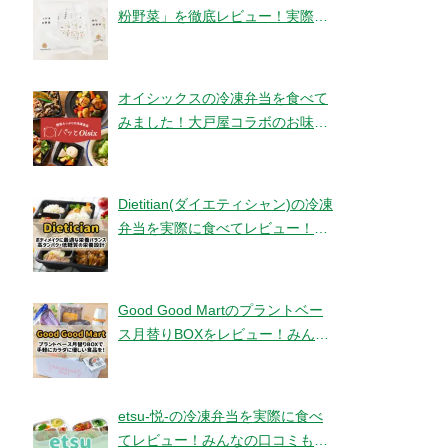
粉野菜」を徹底レビュー！実際に
食べてみました！【ベジタブルテ
ック】
オイシックスの冷凍弁当を食べて
みました！大戸屋コラボのお味と
コスパは！？【パッとOisix】
Dietitian(ダイエティシャン)の冷凍
弁当を実際に食べてレビュー！み
んなの口コミもチェックです！
Good Good Martのプラントベー
ス月替りBOXをレビュー！みんな
の口コミ・評判もチエック！
etsu-悦-の冷凍弁当を実際に食べ
てレビュー！みんなの口コミもチ