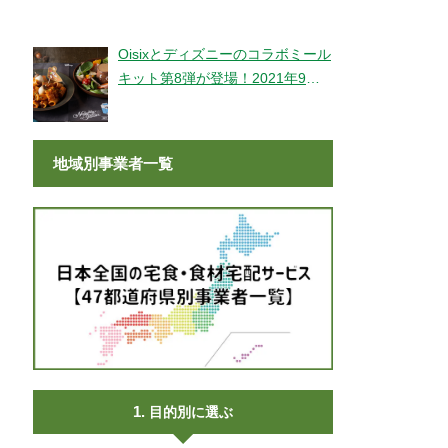
登場！
Oisixとディズニーのコラボミール
キット第8弾が登場！2021年9月9
日より販売開始！
地域別事業者一覧
目的別に選ぶ