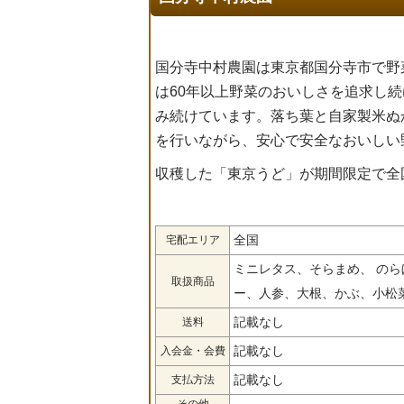
国分寺中村農園は東京都国分寺市で野
は60年以上野菜のおいしさを追求し
み続けています。落ち葉と自家製米ぬ
を行いながら、安心で安全なおいしい
収穫した「東京うど」が期間限定で全
全国
宅配エリア
ミニレタス、そらまめ、 の
取扱商品
ー、人参、大根、かぶ、小松
記載なし
送料
記載なし
入会金・会費
記載なし
支払方法
その他