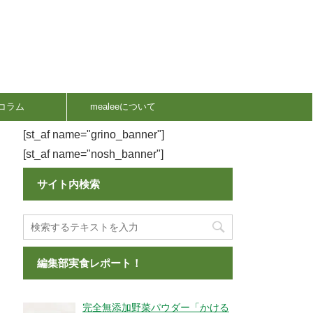
コラム
mealeeについて
[st_af name="grino_banner"]
[st_af name="nosh_banner"]
サイト内検索
編集部実食レポート！
完全無添加野菜パウダー「かける