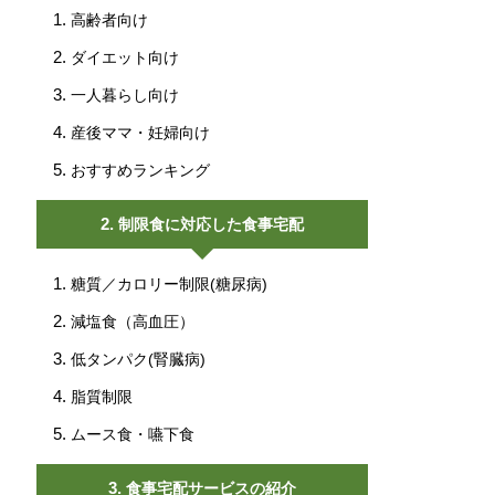
高齢者向け
ダイエット向け
一人暮らし向け
産後ママ・妊婦向け
おすすめランキング
制限食に対応した食事宅配
糖質／カロリー制限(糖尿病)
減塩食（高血圧）
低タンパク(腎臓病)
脂質制限
ムース食・嚥下食
食事宅配サービスの紹介