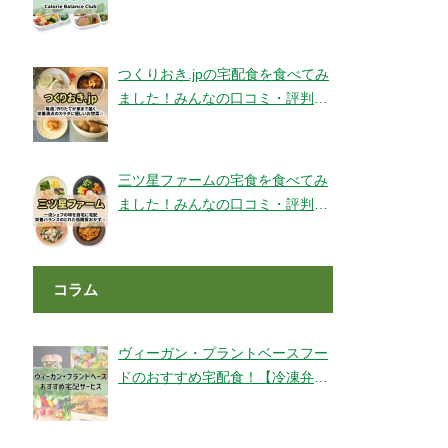
ェックです！【旬彩美膳】
つくりおき.jpの宅配食を食べてみ
ました！みんなの口コミ・評判も
チェック！
三ツ星ファームの宅食を食べてみ
ました！みんなの口コミ・評判も
チェック！
コラム
ヴィーガン・プラントベースフー
ドのおすすめ宅配食！【冷凍弁
当・ミールキット・代替肉・完全
食】