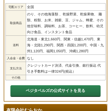
全国
宅配エリア
のり、その他海藻類 、乾燥野菜、乾燥果物、 麺
類、粉類、お米、雑穀、豆、ジャム、蜂蜜、その
取扱商品
他甘味料、調味料、お茶、コーヒー、飲料、幼児
向け食品、インスタント食品
北海道・東北1,660円、関東・信越1,470円、東
海・北陸1,290円、関西・四国1,200円、中国・九
送料
州1,120円、福岡1,050円、沖縄1,280円
なし
入会金・会費
クレジットカード決済、代金引換、銀行振込 代
支払方法
引き手数料は一律324円(税込）
その他
ベジタベルズの公式サイトを見る
有限会社むらおか