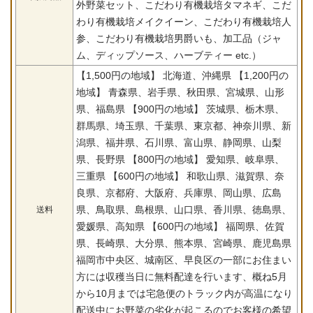
外野菜セット、こだわり有機栽培タマネギ、こだ
わり有機栽培メイクイーン、こだわり有機栽培人
参、こだわり有機栽培男爵いも、加工品（ジャ
ム、ディップソース、ハーブティー etc.）
【1,500円の地域】 北海道、沖縄県 【1,200円の
地域】 青森県、岩手県、秋田県、宮城県、山形
県、福島県 【900円の地域】 茨城県、栃木県、
群馬県、埼玉県、千葉県、東京都、神奈川県、新
潟県、福井県、石川県、富山県、静岡県、山梨
県、長野県 【800円の地域】 愛知県、岐阜県、
三重県 【600円の地域】 和歌山県、滋賀県、奈
良県、京都府、大阪府、兵庫県、岡山県、広島
県、鳥取県、島根県、山口県、香川県、徳島県、
送料
愛媛県、高知県 【600円の地域】 福岡県、佐賀
県、長崎県、大分県、熊本県、宮崎県、鹿児島県
福岡市中央区、城南区、早良区の一部にお住まい
方には収穫当日に無料配達を行います、概ね5月
から10月までは宅急便のトラック内が高温になり
配送中にお野菜の劣化が起こるのでお客様の希望