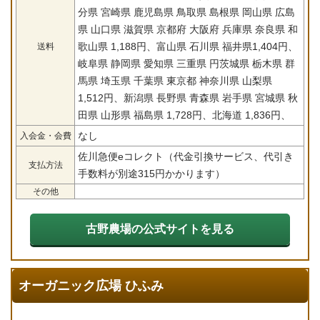
分県 宮崎県 鹿児島県 鳥取県 島根県 岡山県 広島
県 山口県 滋賀県 京都府 大阪府 兵庫県 奈良県 和
歌山県 1,188円、富山県 石川県 福井県1,404円、
送料
岐阜県 静岡県 愛知県 三重県 円茨城県 栃木県 群
馬県 埼玉県 千葉県 東京都 神奈川県 山梨県
1,512円、新潟県 長野県 青森県 岩手県 宮城県 秋
田県 山形県 福島県 1,728円、北海道 1,836円、
なし
入会金・会費
佐川急便eコレクト（代金引換サービス、代引き
支払方法
手数料が別途315円かかります）
その他
古野農場の公式サイトを見る
オーガニック広場 ひふみ