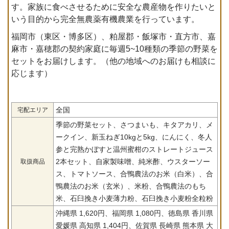
す。家族に食べさせるために安全な農産物を作りたいと
いう目的から完全無農薬有機農業を行っています。
福岡市（東区・博多区）、粕屋郡・飯塚市・直方市、嘉
麻市・嘉穂郡の契約家庭に毎週5~10種類の季節の野菜を
セットをお届けします。（他の地域へのお届けも相談に
応じます）
全国
宅配エリア
季節の野菜セット、さつまいも、キタアカリ、メ
ークイン、新玉ねぎ10kgと5kg、にんにく、冬人
参と完熟かぼすと温州蜜柑のストレートジュース
2本セット、自家製味噌、純米酢、ウスターソー
取扱商品
ス、トマトソース、合鴨農法のお米（白米）、合
鴨農法のお米（玄米）、米粉、合鴨農法のもち
米、石臼挽き小麦薄力粉、石臼挽き小麦粉全粒粉
沖縄県 1,620円、福岡県 1,080円、徳島県 香川県
愛媛県 高知県 1,404円、佐賀県 長崎県 熊本県 大