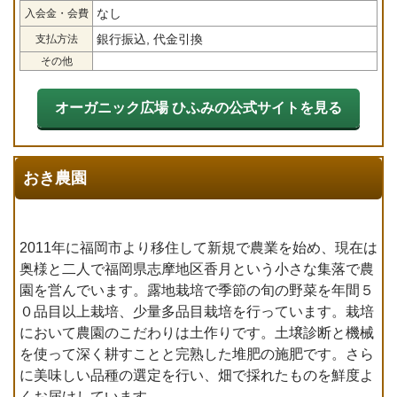
なし
入会金・会費
銀行振込, 代金引換
支払方法
その他
オーガニック広場 ひふみの公式サイトを見る
おき農園
2011年に福岡市より移住して新規で農業を始め、現在は
奥様と二人で福岡県志摩地区香月という小さな集落で農
園を営んでいます。露地栽培で季節の旬の野菜を年間５
０品目以上栽培、少量多品目栽培を行っています。栽培
において農園のこだわりは土作りです。土壌診断と機械
を使って深く耕すことと完熟した堆肥の施肥です。さら
に美味しい品種の選定を行い、畑で採れたものを鮮度よ
くお届けしています。