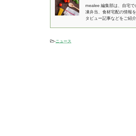
栄養士の阿部さんに答え
す
mealee 編集部は、
凍弁当、食材宅配の情報
ていただいた mealee 今
も
タビュー記事などをご紹
回はインタビューに応じ
選
ていただきましてありが
1
とうございます。 阿部：
売
商品部商品開発の阿部と
「
-
ニュース
申します。RIZAPの管理
い
栄養士として、R ...
した