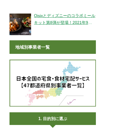
登場！
Oisixとディズニーのコラボミール
キット第8弾が登場！2021年9月9
日より販売開始！
地域別事業者一覧
目的別に選ぶ