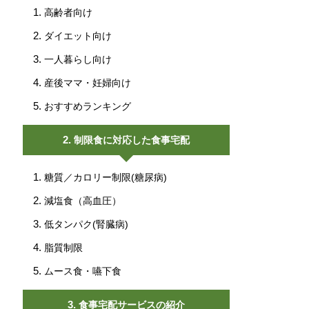
高齢者向け
ダイエット向け
一人暮らし向け
産後ママ・妊婦向け
おすすめランキング
制限食に対応した食事宅配
糖質／カロリー制限(糖尿病)
減塩食（高血圧）
低タンパク(腎臓病)
脂質制限
ムース食・嚥下食
食事宅配サービスの紹介