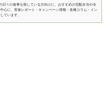
。 お店以上のもの
ます。 この記事では、①
自宅での日々の食事を探している方向けに、おすすめの宅配弁当や冷
を中心に、実食レポート・キャンペーン情報・各種コラム・イン
！？冷凍ピザの魅力と
完全食とは何か、②完全
介しています。
び方 冷凍ピザは、
食のデメリット・メリッ
964年に始めて輸入、販
トについて、③有名な完
が開始された当初こそ
全食の一覧と簡単な比
西洋風お好み焼き」と
較、最後に最近日本で新
う言い方もされていま
しく生まれてきているタ
が ...
イプの完全食について ...