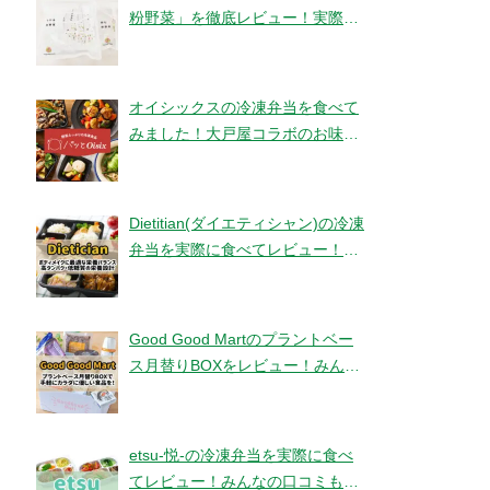
粉野菜」を徹底レビュー！実際に
食べてみました！【ベジタブルテ
ック】
オイシックスの冷凍弁当を食べて
みました！大戸屋コラボのお味と
コスパは！？【パッとOisix】
Dietitian(ダイエティシャン)の冷凍
弁当を実際に食べてレビュー！み
んなの口コミもチェックです！
Good Good Martのプラントベー
ス月替りBOXをレビュー！みんな
の口コミ・評判もチエック！
etsu-悦-の冷凍弁当を実際に食べ
てレビュー！みんなの口コミもチ