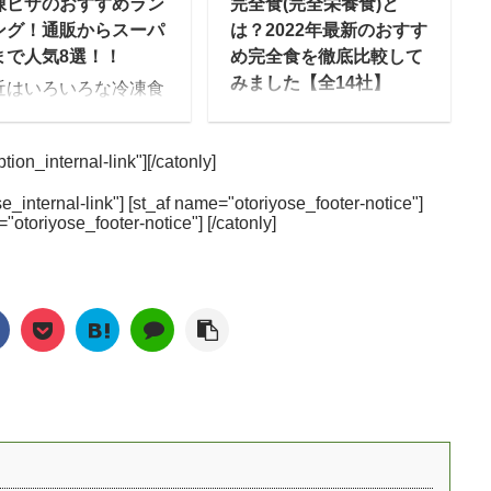
凍ピザのおすすめラン
完全食(完全栄養食)と
で今回は、これまで30
一番つらい家事といわれ
ング！通販からスーパ
は？2022年最新のおすす
以上の食事宅配サービ
る「料理」の手間からマ
まで人気8選！！
め完全食を徹底比較して
を実際食べてきた
マを解放できるようにと
みました【全14社】
近はいろいろな冷凍食
alee編集部が、ダイ
いう思いからママの休食
が販売されています
2020年のコロナ以降も、
ット中の方におすすめ
は生まれています。 冷凍
、昔に比べるとどれも
中食・宅食産業は市場規
宅配弁当を厳選して紹
弁当なのでいつでも食べ
ion_internal-link"][/catonly]
味しくなっていると思
模が成長し続けています
します。 こんなとき
れる・簡単に準備出来
ませんか？ 冷凍食品が
が、その中でも新しい市
！ そろそろ夏に向けて
る・洗い物も簡単です。
e_internal-link"] [st_af name="otoriyose_footer-notice"]
味しくなった訳は家電
場として注目を浴びてい
="otoriyose_footer-notice"] [/catonly]
イエットしたい… 糖質
栄養面についても、妊娠
品の進化にあると言わ
る中のひとつが「完全食
カロリーの計算を自分
中・産後とでそれぞれ違
ており、電子レンジの
(完全栄養食)」というジ
するのは大変 コンビニ
うメニューとなってお
及によって冷凍食品は
ャンルです。 まだまだ日
外食だとダイエットが
り、健康面でもしっかり
よりも美味しくなった
本においては、どんなも
きないメニューばかり
した食事を摂ることが出
されています。 今回は
のなのか・どんな種類が
] ダ ...
来ます。 関連記事：
んな冷凍食品の中から
あるのかといった内容だ
mealee編集部がママの
凍ピザをピックアッ
けでなく、そもそも完全
休 ...
！通販やスーパーで購
食・完全栄養食とは何
できる人気商品を厳選
か？ということがわから
てご紹介していきま
ない方が大多数だと思い