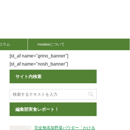
コラム
mealeeについて
[st_af name="grino_banner"]
[st_af name="nosh_banner"]
サイト内検索
編集部実食レポート！
完全無添加野菜パウダー「かける