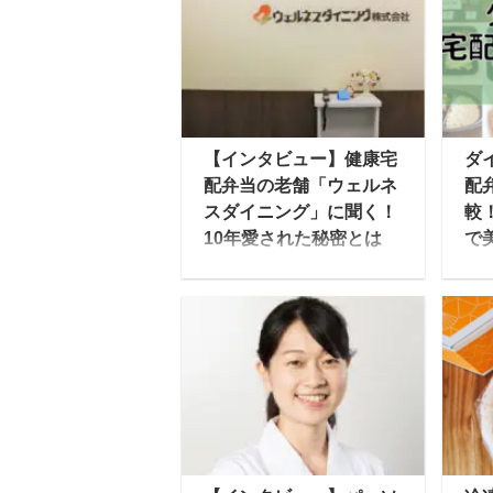
【インタビュー】健康宅
ダ
配弁当の老舗「ウェルネ
配
スダイニング」に聞く！
較
10年愛された秘密とは
で
ウェルネスダイニングと
今
いえば、制限食を中心と
に
した冷凍宅配弁当を2011
こ
年から提供している宅配
の
弁当業界の中でも老舗の
サ
企業です。 そんな同社が
た
10年にわたって支持され
多
てきた秘密をインタビュ
い
ーを通じて明らかにして
人