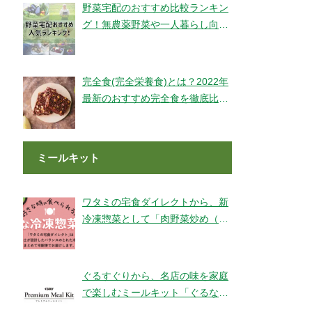
野菜宅配のおすすめ比較ランキン
グ！無農薬野菜や一人暮らし向け
もご紹介！
完全食(完全栄養食)とは？2022年
最新のおすすめ完全食を徹底比較
してみました【全14社】
ミールキット
ワタミの宅食ダイレクトから、新
冷凍惣菜として「肉野菜炒め（銚
子産山口さんのキャベツ使用）」
が登場！
ぐるすぐりから、名店の味を家庭
で楽しむミールキット「ぐるなび
Premium Meal Kit」シリーズが新