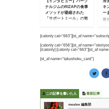
【インタビュー】パーソ
冷
いきたいと思います。ま
こ
ナルジムのRIZAPの食事
キ
た、最近発売した「制限
社
メソッドが凝縮された
ー
食料理キット」と「ベジ
ス
「サポートミール」の魅
最
活スープ食」新メニュー
me
力とは？
品
のコンセプトについても
エ
”結果にコミットする”プ
が
聞きました。 宅配弁当の
の
[catonly cat="663"][st_af name="subscript
ライベートジムで有名な
美
老舗、ウェルネスダイニ
介
RIZAP。実は、その食事
い
ングとは mealee この度
に
[catonly cat="656"][st_af name="otoriyos
メソッドを詰め込んだ冷
美
[/catonly] [catonly cat="663"][st_af name
はインタビューを受けて
ダ
凍弁当である、低糖質フ
製
いただきありがとうござ
や
[st_af name="takushoku_card"]
ード「サポートミール」
れ
います。 清水：ウェルネ
で
も人気なのをご存じだろ
普
スダイニングの清水で
や
うか。 今回は、「サポー
昔
す。当社の企画・営業を
で
トミール」の商品を開発
と
実施させ ...
[toc
するRIZAPの栄養管理士
そ
の方にその人気の秘密に
冷
この記事を書いた人
最新記事
ついて伺いました。
プ
RIZAP「サポートミー
入
mealee 編集部
ル」とは？ RIZAPの管理
し