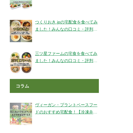
ェックです！【旬彩美膳】
つくりおき.jpの宅配食を食べてみ
ました！みんなの口コミ・評判も
チェック！
三ツ星ファームの宅食を食べてみ
ました！みんなの口コミ・評判も
チェック！
コラム
ヴィーガン・プラントベースフー
ドのおすすめ宅配食！【冷凍弁
当・ミールキット・代替肉・完全
食】