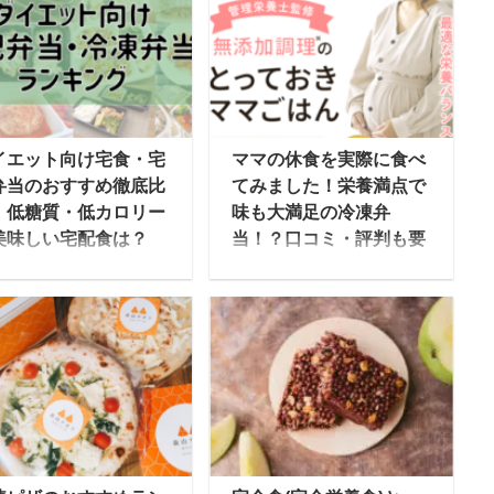
イエット向け宅食・宅
ママの休食を実際に食べ
弁当のおすすめ徹底比
てみました！栄養満点で
！低糖質・低カロリー
味も大満足の冷凍弁
美味しい宅配食は？
当！？口コミ・評判も要
チェックです！
では食事宅配サービス
参入する会社も増えた
ママの休食は管理栄養士
とで、ダイエット向け
が監修した無添加のお弁
宅配弁当や冷凍弁当の
当を届けてくれる、冷凍
ービスも増えてきまし
宅食サービスです。その
。でも、お店や種類が
名前の通り、徹底的に妊
くてどれを選んだらい
娠中・産後のママのため
かわからない…という
に考えて作られたお弁当
も多いと思います。 そ
となっています。 妊娠中