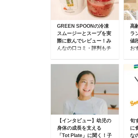
GREEN SPOONの冷凍
高
スムージーとスープを実
ラ
際に飲んでレビュー！み
値
んなの口コミ・評判もチ
お
ェック！
歳
GREEN SPOON（グリ
大
ーンスプーン）は、毎月
め
定額で自分に必要な野菜
養
がスムージーやスープと
を
言った形で自宅に届くサ
当
ービスです。 ゆいこ多く
な
のメディアに掲載され、
暮
oggiやSTORY、VERY、
日
【インタビュー】幼児の
旬
ViViなど人気女性誌に取
る
身体の成長を支える
に
り上げられています。 食
る
「Tot Plate」に聞く！子
な