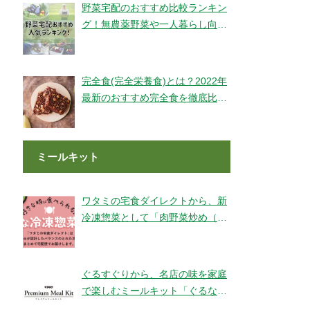
野菜宅配のおすすめ比較ランキン
グ！無農薬野菜や一人暮らし向け
もご紹介！
完全食(完全栄養食)とは？2022年
最新のおすすめ完全食を徹底比較
してみました【全14社】
ミールキット
ワタミの宅食ダイレクトから、新
冷凍惣菜として「肉野菜炒め（銚
子産山口さんのキャベツ使用）」
が登場！
ぐるすぐりから、名店の味を家庭
で楽しむミールキット「ぐるなび
Premium Meal Kit」シリーズが新