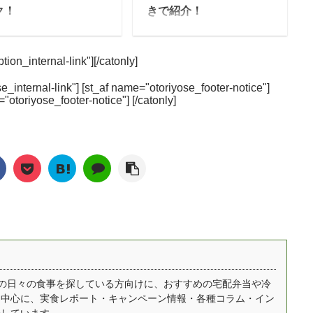
、制限食の献立を考え
や、簡単に調理できる料
ク！
きで紹介！
のは大変 自分で料理を
理キットタイプなどを宅
旬をすぐに」は、株式
食宅便は自宅まで冷凍弁
ているといつの間にか
配で届けてくれます。 こ
社ファンデリーが運営
当を宅配で届けてくれる
養バランスが偏りがち
の記事では、ウェルネス
ion_internal-link"][/catonly]
る宅配食で旬の食材を
サービスで、病院・福
不安 今では食事宅配サ
ダイニングの気になる口
ぐに届けることから
祉・保育施設への配食シ
ビスに参入する会社も
コミ・評判やコース別の
e_internal-link"] [st_af name="otoriyose_footer-notice"]
旬すぐ」とも呼ばれて
ェア1位を誇る日清医療
="otoriyose_footer-notice"] [/catonly]
えてきました。でも、
金額や料金、実際に頼ん
ます。 信頼の置ける生
食品が提供しています。
てる点も多くどれを選
でわかった内容について
者が作る食材を使い、
長年にわたって医療施設
だらいいかわからな
も紹介します。 美味し
品添加物を使用せずに
向けに配食してきただけ
…という人も多いと思
い？まずい？という気に
理した冷凍食品を宅配
あって、カロリーや塩
ます。 これまで30社
なる味の評価はみんなの
すぐに届けてくれるサ
分、たんぱく質にいたる
の宅配弁当 ...
口コミだけでなく、実際
ビスとなっています。
まで、きめ細かく考えら
に食べた感想もお伝えし
全な野菜を40種類以上
れたメニューが自慢で
ます ...
用して作られる料理
す。 メニューを考えるの
、管理栄養士が監修し
は、食宅便の9000人を超
おり、栄養バランスも
える管理栄養士さんた
ッチリです。 また、日
ち。 だいすけわずか5分
自宅での日々の食事を探している方向けに、おすすめの宅配弁当や冷
を中心に、実食レポート・キャンペーン情報・各種コラム・イン
の四季を大切にし、そ
で解凍！コース豊富な食