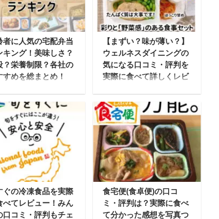
齢者に人気の宅配弁当
【まずい？味が薄い？】
ンキング！美味しさ？
ウェルネスダイニングの
段？栄養制限？各社の
気になる口コミ・評判を
すすめを総まとめ！
実際に食べて詳しくレビ
ュー
を取ると食事の準備が
変… という方におすす
ウェルネスダイニングは
なのが、美味しくて栄
食事制限専門の宅配食サ
バランスの良いお弁当
ービスで、カロリーや塩
届けてくれる「宅配弁
分・糖質などを制限した
サービス」です。 こん
4つの食事制限コース
ときに！ 高齢者の一人
と、ダイエットや健康維
らしになってから、毎
持のための2つの通常食
3食をしっかり準備す
コースがあります。 食べ
すぐの冷凍食品を実際
食宅便(食卓便)の口コ
のは手間 食事制限をす
たいときにレンジでチン
食べてレビュー！みん
ミ・評判は？実際に食べ
ように指導されたけれ
するタイプの冷凍弁当
の口コミ・評判もチェ
て分かった感想を写真つ