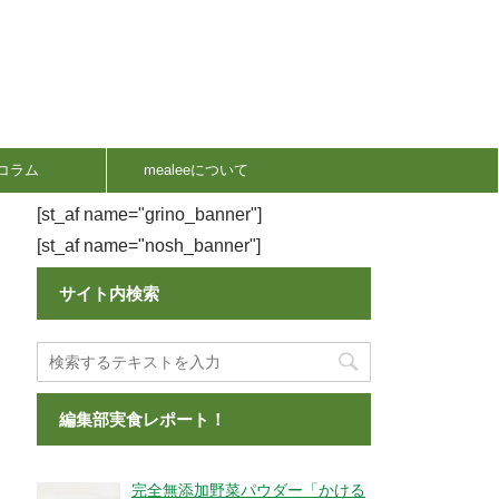
コラム
mealeeについて
[st_af name="grino_banner"]
[st_af name="nosh_banner"]
サイト内検索
編集部実食レポート！
完全無添加野菜パウダー「かける