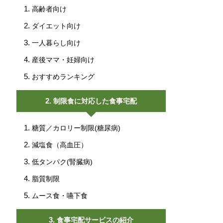
高齢者向け
ダイエット向け
一人暮らし向け
産後ママ・妊婦向け
おすすめランキング
制限食に対応した食事宅配
糖質／カロリー制限(糖尿病)
減塩食（高血圧）
低タンパク(腎臓病)
脂質制限
ムース食・嚥下食
食事宅配サービスの紹介