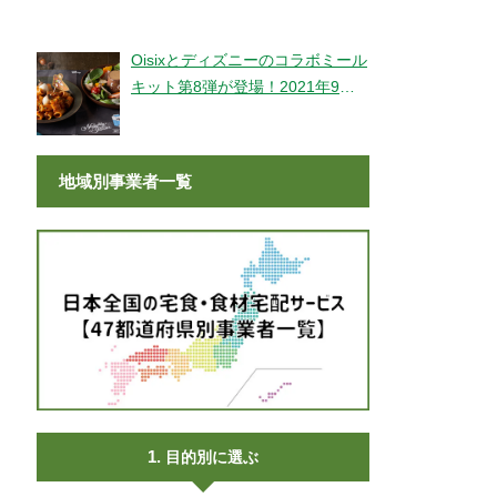
登場！
Oisixとディズニーのコラボミール
キット第8弾が登場！2021年9月9
日より販売開始！
地域別事業者一覧
目的別に選ぶ