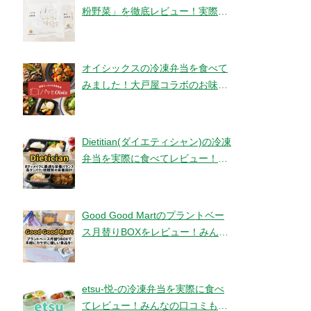
粉野菜」を徹底レビュー！実際に
食べてみました！【ベジタブルテ
ック】
オイシックスの冷凍弁当を食べて
みました！大戸屋コラボのお味と
コスパは！？【パッとOisix】
Dietitian(ダイエティシャン)の冷凍
弁当を実際に食べてレビュー！み
んなの口コミもチェックです！
Good Good Martのプラントベー
ス月替りBOXをレビュー！みんな
の口コミ・評判もチエック！
etsu-悦-の冷凍弁当を実際に食べ
てレビュー！みんなの口コミもチ