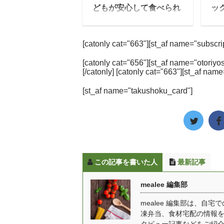
材は加熱滅菌されている
ど
どもが安心して食べられ
ッ
上に甘味料や保存料、化
る
る食事とは？
「
学調味料などの食品添加
し
今回、「幼児」が安心し
会
物を一切使用していない
栄
[catonly cat="663"][st_af name="subscript
てたべられるための冷凍
す
ので安全性が高く、何よ
で
食を販売している「Tot
す
り栄養素を損なわないよ
ー
[catonly cat="656"][st_af name="otoriyos
Plate」を運営する、食
「
[/catonly] [catonly cat="663"][st_af name
うに食材ひとつひとつを
増
のおくすり代表取締役の
い
瞬間冷凍されており、出
似
[st_af name="takushoku_card"]
佐野こころさんにお話を
産
来上がりがフレッシュと
ん
伺いました。 Tot Plateと
食
いうのが魅力です。
い
は？ mealee 本日は取材
調
GREEN SPOONの特徴
い
に応じていただき、あり
で
GREEN SPO ...
以上
がとうございます。最初
ー
に自己紹介をお願いいた
安
この記事を書いた人
最新記事
します。 Tot Plateを運営
使
している株式会社 食のお
は
mealee 編集部
くすり代表の佐野と申し
て
ます。もともと看護学部
バ
mealee 編集部は、
凍弁当、食材宅配の情報
で医療を学び、その中で
本