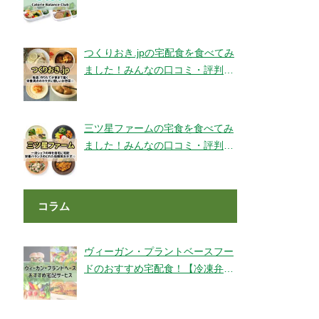
ェックです！【旬彩美膳】
つくりおき.jpの宅配食を食べてみ
ました！みんなの口コミ・評判も
チェック！
三ツ星ファームの宅食を食べてみ
ました！みんなの口コミ・評判も
チェック！
コラム
ヴィーガン・プラントベースフー
ドのおすすめ宅配食！【冷凍弁
当・ミールキット・代替肉・完全
食】